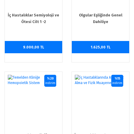
İç Hastalıklar Semiyoloji ve
Olgular Eşliğinde Genel
Ötesi Cilt 1 -2
Dahiliye
9.000,00 TL
1.625,00 TL
%20
%15
indirim
indirim