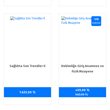
%15
indirim
Sağlıkta Son Trendler II
Hekimliğe Giriş Anamnez ve
Fizik Muayene
459,00 TL
1.625,00 TL
540,00 TL