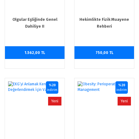
Olgular Eşliğinde Genel
Hekimlikte Fizik Muayene
Dahiliye II
Rehberi
1.562,00 TL
750,00 TL
%20
%20
indirim
indirim
Yeni
Yeni