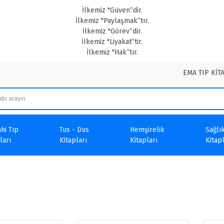
İlkemiz "Güven”dir.
İlkemiz "Paylaşmak”tır.
İlkemiz "Görev”dir.
İlkemiz "Liyakat”tir.
İlkemiz "Hak”tır.
EMA TIP KİT
hi Tıp
Tus - Dus
Hemşirelik
Sağlık
ları
Kitapları
Kitapları
Kitapl