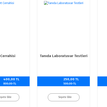
Cerrahisi
Tanıda Laboratuvar Testleri
400,00 TL
%50
250,00 TL
%5
indirim
indi
800,00 TL
500,00 TL
epete Ekle
Sepete Ekle