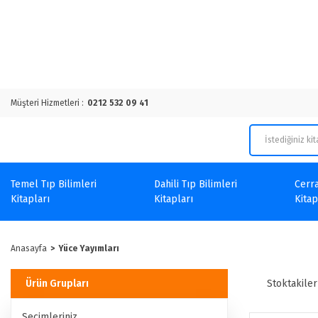
Müşteri Hizmetleri :
0212 532 09 41
Temel Tıp Bilimleri
Dahili Tıp Bilimleri
Cerra
Kitapları
Kitapları
Kitap
Anasayfa
Yüce Yayımları
Ürün Grupları
Stoktakiler
Seçimleriniz