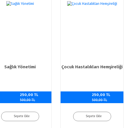
Sağlık Yönetimi
Çocuk Hastalıkları Hemşireliği
0
250,00 TL
%50
250,00 TL
rim
indirim
500,00 TL
500,00 TL
Sepete Ekle
Sepete Ekle