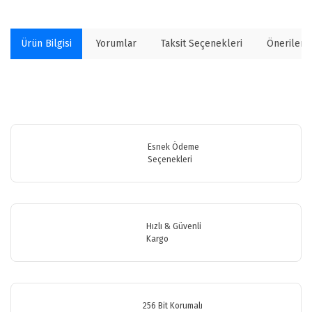
Ürün Bilgisi
Yorumlar
Taksit Seçenekleri
Önerilerin
Bu ürünün fiyat bilgisi, resim, ürün açıklamalarında ve diğer
konularda yetersiz gördüğünüz noktaları öneri formunu kullanarak
Bu ürüne ilk yorumu siz yapın!
tarafımıza iletebilirsiniz.
Görüş ve önerileriniz için teşekkür ederiz.
Esnek Ödeme
Seçenekleri
Yorum Yaz
Ürün resmi kalitesiz, bozuk veya görüntülenemiyor.
Ürün açıklamasında eksik bilgiler bulunuyor.
Ürün bilgilerinde hatalar bulunuyor.
Hızlı & Güvenli
Ürün fiyatı diğer sitelerden daha pahalı.
Kargo
Bu ürüne benzer farklı alternatifler olmalı.
256 Bit Korumalı