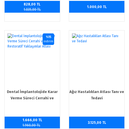
828,00 TL
1.000,00 TL
1.035,00 TL
%15
indirim
Dental İmplantolojide Karar
Ağız Hastalıkları Atlası Tanı ve
Verme Süreci Cerrahi ve
Tedavi
Restoratif Yaklaşımlar Atlası
1.666,00 TL
3.125,00 TL
1.960,00 TL