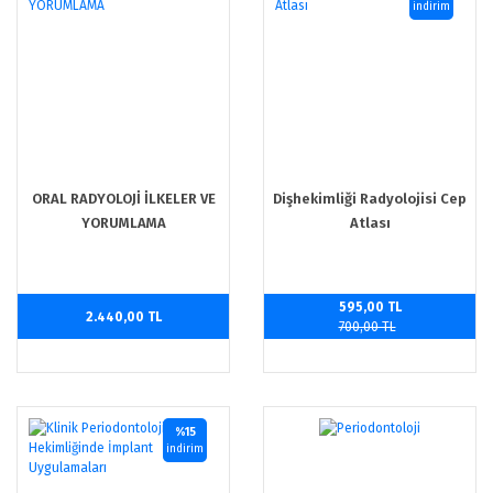
indirim
ORAL RADYOLOJİ İLKELER VE
Dişhekimliği Radyolojisi Cep
YORUMLAMA
Atlası
595,00 TL
2.440,00 TL
700,00 TL
%15
indirim