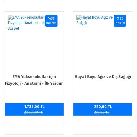
%30
%20
indirim
indirim
EMA Yüksekokullar için
Hayat Boyu Ağız ve Diş Sağlığı
Fizyoloji - Anatomi - İlk Yardım
- 3lü Set
1.785,00 TL
220,00 TL
2.550,00 TL
275,00 TL