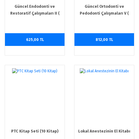
Güncel Endodonti ve
Güncel Ortodonti ve
Restoratif Çalışmaları II (
Pedodonti Çalışmaları V (
AYBAK 2022 Mart )
AYBAK 2023 Eylül )
625,00 TL
812,00 TL
PTC Kitap Seti (10 Kitap)
Lokal Anestezinin El Kitabı