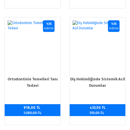
%15
%15
indirim
indirim
Ortodontinin Temelleri Tanı
Diş Hekimliğinde Sistemik Acil
Tedavi
Durumlar
918,00 TL
433,50 TL
1.080,00 TL
510,00 TL