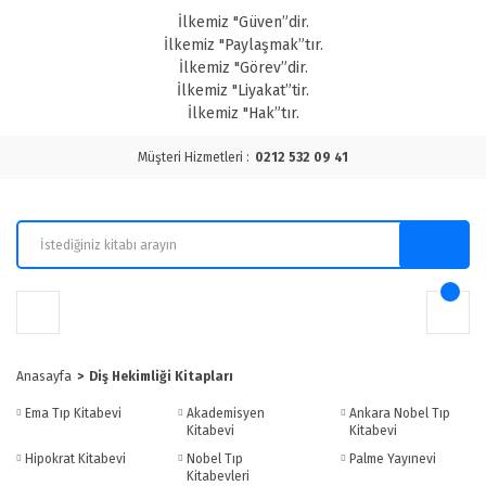
İlkemiz "Güven”dir.
İlkemiz "Paylaşmak”tır.
İlkemiz "Görev”dir.
İlkemiz "Liyakat”tir.
İlkemiz "Hak”tır.
Müşteri Hizmetleri :
0212 532 09 41
Anasayfa
Diş Hekimliği Kitapları
Ema Tıp Kitabevi
Akademisyen
Ankara Nobel Tıp
Kitabevi
Kitabevi
Hipokrat Kitabevi
Nobel Tıp
Palme Yayınevi
Kitabevleri