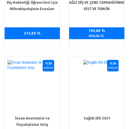
Diş Hekimliği Öğrencileri için
AĞIZ DİŞ VE ÇENE CERRAHİSİNDE
Mikrobiyolojinin Esasları
KİST VE TÜMÖR
765,00 TL
672,00 TL
900,00 TL
%20
%20
indirim
indirim
İnsan Anatomisi ve
Sağlık Dili 2021
Fizyolojisine Giriş