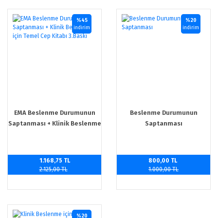
%45
%20
indirim
indirim
EMA Beslenme Durumunun
Beslenme Durumunun
Saptanması + Klinik Beslenme
Saptanması
için Temel Cep Kitabı 3.Baskı
1.168,75 TL
800,00 TL
2.125,00 TL
1.000,00 TL
%20