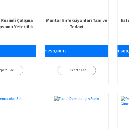
 Resimli Çalışma
Mantar Enfeksiyonları Tanı ve
Est
samlı Yeterlilik
Tedavi
itabı
1.750,00 TL
1.800
epete Ekle
Sepete Ekle