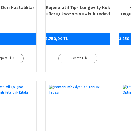
 Deri Hastalıkları
Rejeneratif Tıp- Longevity Kök
Hücre,Eksozom ve Akıllı Tedavi
Uygu
Protokolleri
3.750,00 TL
3.250
epete Ekle
Sepete Ekle