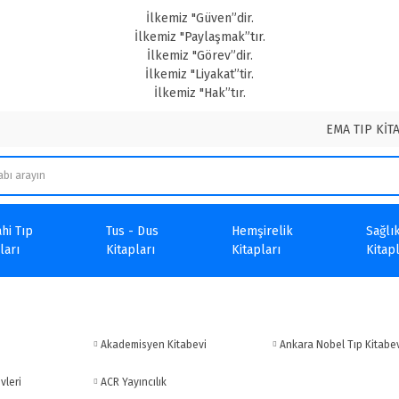
İlkemiz "Güven”dir.
İlkemiz "Paylaşmak”tır.
İlkemiz "Görev”dir.
İlkemiz "Liyakat”tir.
İlkemiz "Hak”tır.
EMA TIP KİT
hi Tıp
Tus - Dus
Hemşirelik
Sağlık
ları
Kitapları
Kitapları
Kitapl
Akademisyen Kitabevi
Ankara Nobel Tıp Kitabe
vleri
ACR Yayıncılık