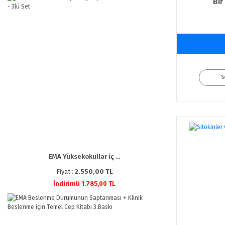
Bir
%20
indirim
S
EMA Yüksekokullar iç ...
Fiyat :
2.550,00 TL
İndirimli 1.785,00 TL