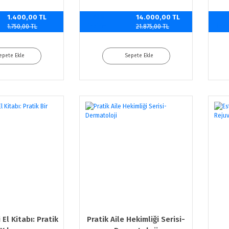
1.400,00 TL
%36
14.000,00 TL
%2
indirim
indi
1.750,00 TL
21.875,00 TL
epete Ekle
Sepete Ekle
El Kitabı: Pratik
Pratik Aile Hekimliği Serisi-