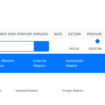
ABEVİ DERS KİTAPLARI KATALOĞU
BLOG
İLETİŞİM
VİDEOLAR
ÜYELİK
SEPETİM
 Bilimleri
Eczacılık
Kampanyalı
arı
Kitapları
Kitaplar
vi
Hipokrat Kitabevi
Kongre Kitabevi