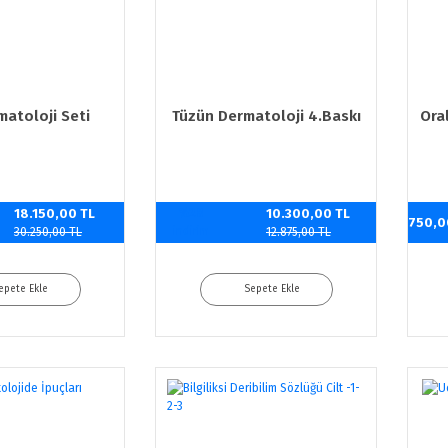
atoloji Seti
Tüzün Dermatoloji 4.Baskı
Ora
18.150,00 TL
%20
10.300,00 TL
750,0
indirim
30.250,00 TL
12.875,00 TL
epete Ekle
Sepete Ekle