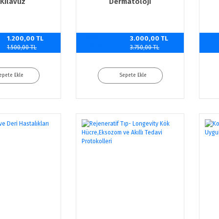
 Kılavuz
Dermatoloji
1.200,00 TL
%20
3.000,00 TL
%2
indirim
indi
1.500,00 TL
3.750,00 TL
epete Ekle
Sepete Ekle