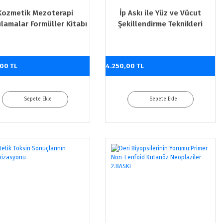
Kozmetik Mezoterapi
İp Askı ile Yüz ve Vücut
lamalar Formüller Kitabı
Şekillendirme Teknikleri
,00 TL
4.250,00 TL
Sepete Ekle
Sepete Ekle