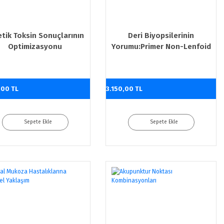
etik Toksin Sonuçlarının
Deri Biyopsilerinin
Optimizasyonu
Yorumu:Primer Non-Lenfoid
Kutanöz Neoplaziler 2.BASKI
,00 TL
3.150,00 TL
Sepete Ekle
Sepete Ekle