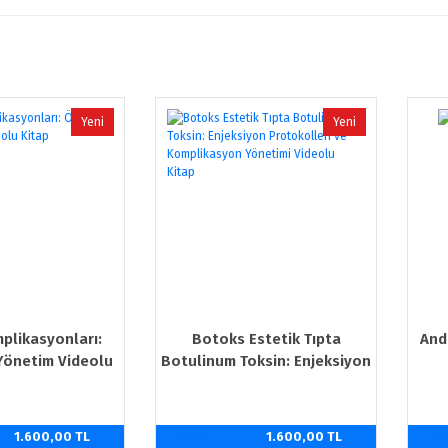
Yeni
Yeni
plikasyonları:
Botoks Estetik Tıpta
And
Yönetim Videolu
Botulinum Toksin: Enjeksiyon
Kitap
Protokolleri ve Komplikasyon
Yönetimi Videolu Kitap
1.600,00 TL
%20
1.600,00 TL
%2