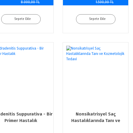
rim
indirim
8.000,00 TL
1.500,00 TL
Sepete Ekle
Sepete Ekle
denitis Suppurativa - Bir
Nonsikatrisyel Saç
Primer Hastalık
Hastalıklarında Tanı ve
Kozmetolojik Tedavi