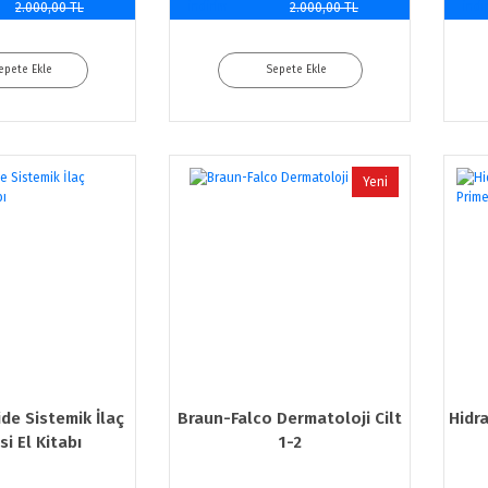
indirim
indi
2.000,00 TL
2.000,00 TL
epete Ekle
Sepete Ekle
Yeni
de Sistemik İlaç
Braun-Falco Dermatoloji Cilt
Hidra
si El Kitabı
1-2