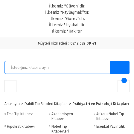
İlkemiz "Güven”dir.
İlkemiz "Paylaşmak”tır.
İlkemiz "Görev”dir.
İlkemiz "Liyakat”tir.
İlkemiz "Hak”tır.
Müşteri Hizmetleri :
0212 532 09 41
Anasayfa
Dahili Tıp Bilimleri Kitapları
Psikiyatri ve Psikoloji Kitapları
Ema Tıp Kitabevi
Akademisyen
Ankara Nobel Tıp
Kitabevi
Kitabevi
Hipokrat Kitabevi
Nobel Tıp
Esenkal Yayıncılık
Kitabevleri