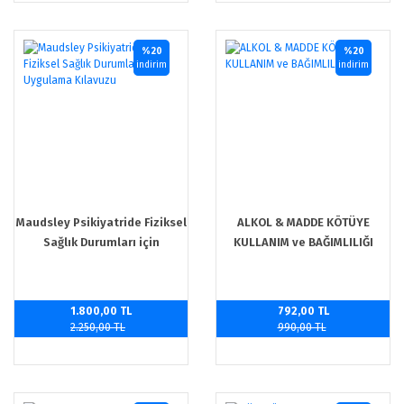
%20
%20
indirim
indirim
Maudsley Psikiyatride Fiziksel
ALKOL & MADDE KÖTÜYE
Sağlık Durumları için
KULLANIM ve BAĞIMLILIĞI
Uygulama Kılavuzu
1.800,00 TL
792,00 TL
2.250,00 TL
990,00 TL