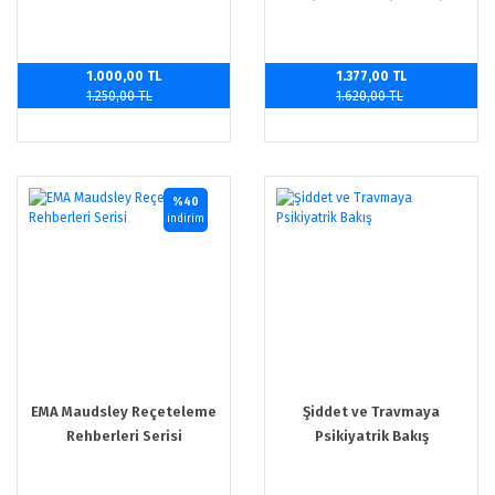
Güncellenmiş 2. Baskı
1.000,00 TL
1.377,00 TL
1.250,00 TL
1.620,00 TL
%40
indirim
EMA Maudsley Reçeteleme
Şiddet ve Travmaya
Rehberleri Serisi
Psikiyatrik Bakış