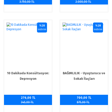
3.750,00 TL
2.000,00 TL
%20
%20
indirim
indirim
10 Dakikada Konsültasyon:
BAĞIMLILIK - Uyuşturucu ve
Depresyon
Sokak İlaçları
276,00 TL
700,00 TL
345,00 TL
875,00 TL