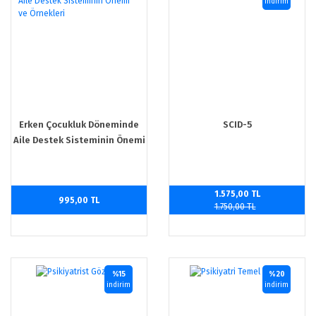
indirim
Erken Çocukluk Döneminde
SCID-5
Aile Destek Sisteminin Önemi
ve Örnekleri
1.575,00 TL
995,00 TL
1.750,00 TL
%15
%20
indirim
indirim