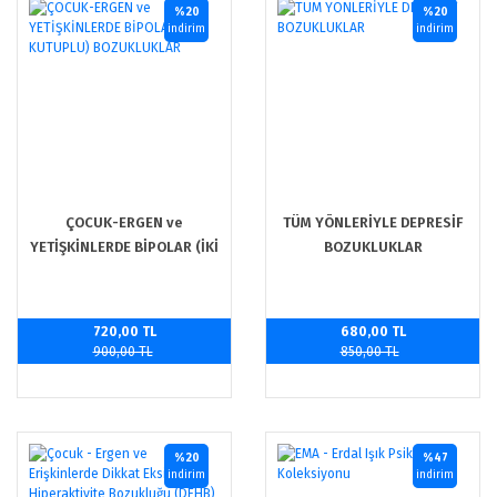
%20
%20
indirim
indirim
ÇOCUK-ERGEN ve
TÜM YÖNLERİYLE DEPRESİF
YETİŞKİNLERDE BİPOLAR (İKİ
BOZUKLUKLAR
KUTUPLU) BOZUKLUKLAR
720,00 TL
680,00 TL
900,00 TL
850,00 TL
%20
%47
indirim
indirim