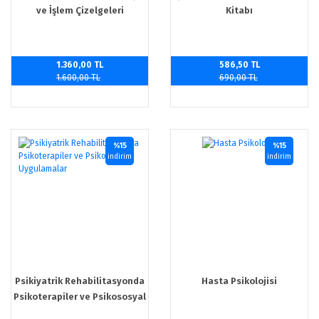
ve İşlem Çizelgeleri
Kitabı
1.360,00 TL
586,50 TL
1.600,00 TL
690,00 TL
%15
%15
indirim
indirim
Psikiyatrik Rehabilitasyonda
Hasta Psikolojisi
Psikoterapiler ve Psikososyal
Uygulamalar