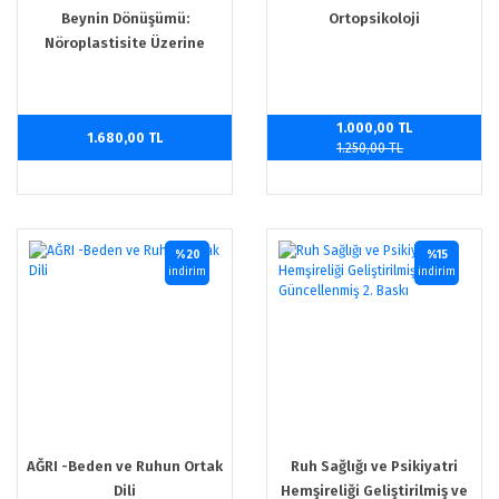
Beynin Dönüşümü:
Ortopsikoloji
Nöroplastisite Üzerine
Disiplinlerarası Bir Yolculuk
1.000,00 TL
1.680,00 TL
1.250,00 TL
%20
%15
indirim
indirim
AĞRI -Beden ve Ruhun Ortak
Ruh Sağlığı ve Psikiyatri
Dili
Hemşireliği Geliştirilmiş ve