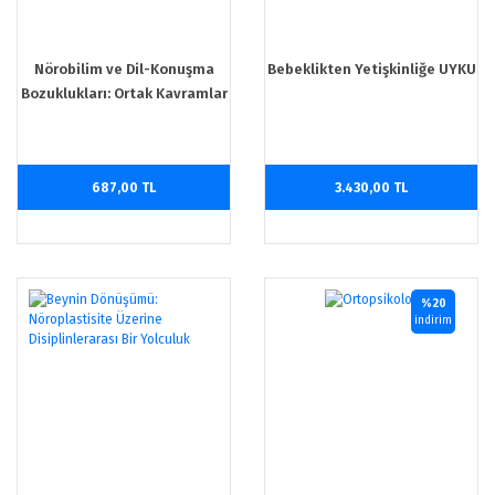
Nörobilim ve Dil-Konuşma
Bebeklikten Yetişkinliğe UYKU
Bozuklukları: Ortak Kavramlar
ve Uygulamaları
687,00 TL
3.430,00 TL
%20
indirim