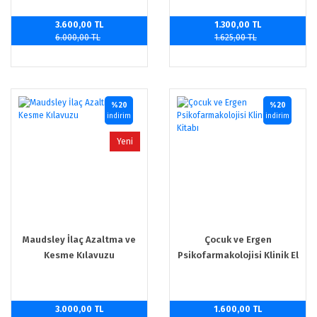
Rehberi
3.600,00 TL
1.300,00 TL
6.000,00 TL
1.625,00 TL
%20
%20
indirim
indirim
Yeni
Maudsley İlaç Azaltma ve
Çocuk ve Ergen
Kesme Kılavuzu
Psikofarmakolojisi Klinik El
Kitabı
3.000,00 TL
1.600,00 TL