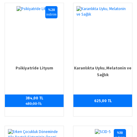
%20
indirim
Psikiyatride Lityum
Karanlıkta Uyku, Melatonin ve
Sağlık
384,00 TL
625,00 TL
480,00 TL
%10