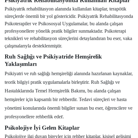
Psikiyatrik Rehabilitasyonda Kullanılan Kitaplar
Psikiyatrik rehabilitasyon alanında kullanılan kitaplar, terapötik
süreçlerde önemli bir yol göstericidir. Psikiyatrik Rehabilitasyonda
Psikoterapiler ve Psikososyal Uygulamalar, bu alanda çalışan
profesyonellere yönelik pratik bilgiler sunmaktadır. Psikoterapi
teknikleri ve rehabilitasyon süreçlerini detaylandıran bu eser, vaka
çalışmalarıyla desteklenmiştir.
Ruh Sağlığı ve Psikiyatride Hemşirelik
Yaklaşımları
Psikiyatri ve ruh sağlığı hemşireliği alanında hazırlanan kaynaklar,
teorik bilgiyi pratik uygulamalarla birleştirir. Ruh Sağlığı ve
Hastalıklarında Temel Hemşirelik Bakımı, bu alanda çalışan
hemşireler için kapsamlı bir rehberdir. Tedavi süreçleri ve hasta
yönetimi konularında önemli bilgiler sunan bu eser, öğrencilere ve
r.
profesyonellere rehberlik ede
Psikolojiye İyi Gelen Kitaplar
Psikolojiye ilgi duyan bireyler için rehber kitaplar, kişisel gelişimi