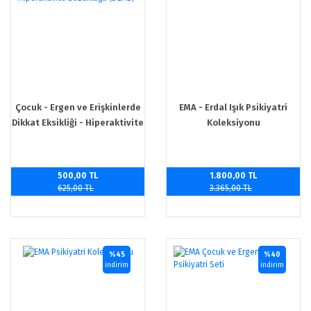
Çocuk - Ergen ve Erişkinlerde
EMA - Erdal Işık Psikiyatri
Dikkat Eksikliği - Hiperaktivite
Koleksiyonu
Bozukluğu (DEHB)
500,00 TL
1.800,00 TL
625,00 TL
3.365,00 TL
%45
%40
indirim
indirim