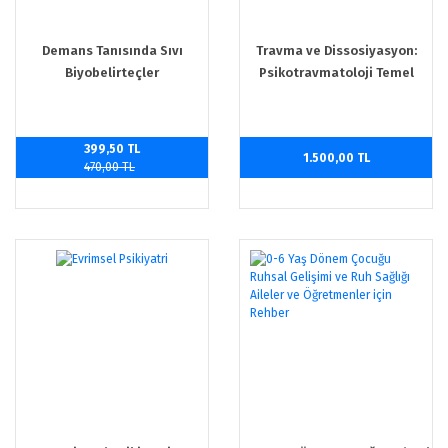
Demans Tanısında Sıvı
Travma ve Dissosiyasyon:
Biyobelirteçler
Psikotravmatoloji Temel
Kitabı 3. Baskı
399,50 TL
1.500,00 TL
470,00 TL