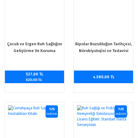
Çocuk ve Ergen Ruh Sağlığını
Bipolar Bozukluğun Tarihçesi,
Geliştirme Ve Koruma
Nörobiyolojisi ve Tedavisi
527,00 TL
4.580,00 TL
620,00 TL
%15
%15
indirim
indirim