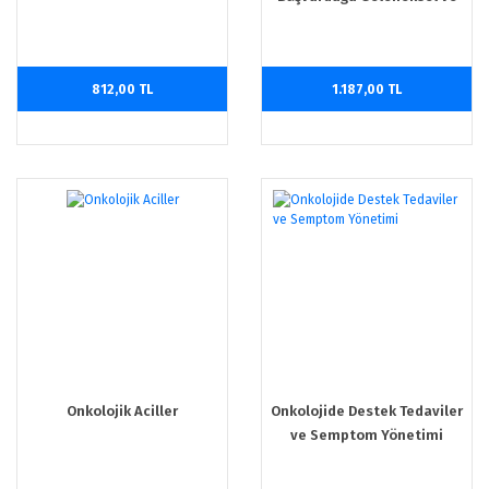
Tamamlayıcı Tedaviler - Tıbbi
Onkolog Gözü ile Bakış ve
Onkolojik İlaçlarla Etkileşim
812,00 TL
1.187,00 TL
Onkolojik Aciller
Onkolojide Destek Tedaviler
ve Semptom Yönetimi