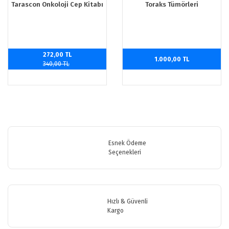
Tarascon Onkoloji Cep Kitabı
Toraks Tümörleri
272,00 TL
1.000,00 TL
340,00 TL
Esnek Ödeme
Seçenekleri
Hızlı & Güvenli
Kargo