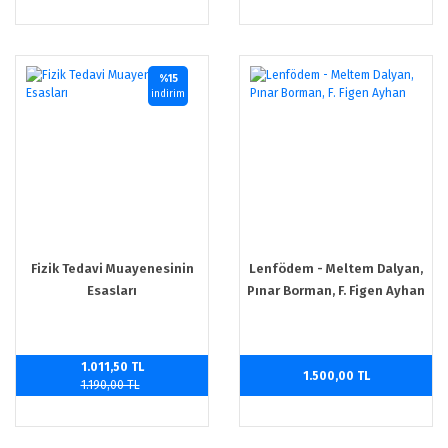
%15
indirim
Fizik Tedavi Muayenesinin
Lenfödem - Meltem Dalyan,
Esasları
Pınar Borman, F. Figen Ayhan
1.011,50 TL
1.500,00 TL
1.190,00 TL