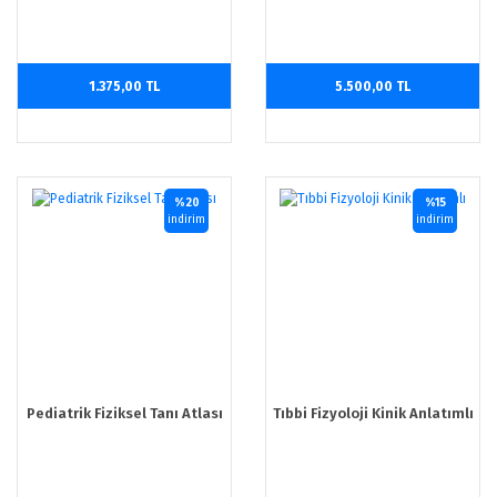
1.375,00 TL
5.500,00 TL
%20
%15
indirim
indirim
Pediatrik Fiziksel Tanı Atlası
Tıbbi Fizyoloji Kinik Anlatımlı