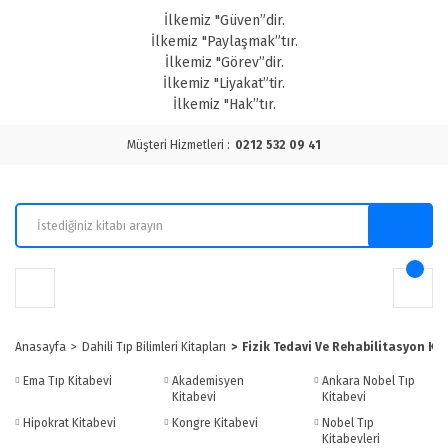
İlkemiz "Güven”dir.
İlkemiz "Paylaşmak”tır.
İlkemiz "Görev”dir.
İlkemiz "Liyakat”tir.
İlkemiz "Hak”tır.
Müşteri Hizmetleri :
0212 532 09 41
Anasayfa
Dahili Tıp Bilimleri Kitapları
Fizik Tedavi Ve Rehabilitasyon Kit
Ema Tıp Kitabevi
Akademisyen
Ankara Nobel Tıp
Kitabevi
Kitabevi
Hipokrat Kitabevi
Kongre Kitabevi
Nobel Tıp
Kitabevleri