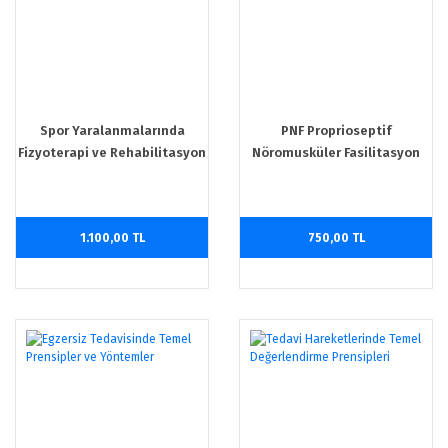
Spor Yaralanmalarında
PNF Proprioseptif
Fizyoterapi ve Rehabilitasyon
Nöromusküler Fasilitasyon
Prensipleri
1.100,00 TL
750,00 TL